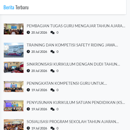
Berita
Terbaru
PEMBAGIAN TUGAS GURU MENGAJAR TAHUN AJARAN
2026/2027
20 Jul 2026
0
TRAINING DAN KOMPETISI SAFETY RIDING JAWA
TENGAH 2026
20 Jul 2026
0
SINKRONISASI KURIKULUM DENGAN DUDI TAHUN
AJARAN 2026/2027
20 Jul 2026
0
PENINGKATAN KOMPETENSI GURU UNTUK
MEMPERKUAT LITERASI
19 Jul 2026
0
PENYUSUNAN KURIKULUM SATUAN PENDIDIKAN (KSP)
TAHUN AJARAN 2026/2027
19 Jul 2026
0
SOSIALISASI PROGRAM SEKOLAH TAHUN AJARAN
2026/2027
19 Jul 2026
0