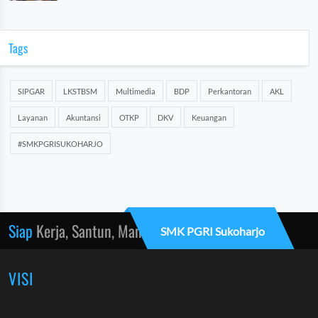
Tags
SIPGAR
LKSTBSM
Multimedia
BDP
Perkantoran
AKL
Layanan
Akuntansi
OTKP
DKV
Keuangan
#SMKPGRISUKOHARJO
Siap
Kerja, Santun, Mandiri
SMK PGRI Sukoharjo
VISI