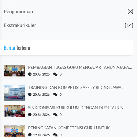
Pengumuman
[3]
Ekstrakurikuler
[14]
Berita
Terbaru
PEMBAGIAN TUGAS GURU MENGAJAR TAHUN AJARAN
2026/2027
20 Jul 2026
0
TRAINING DAN KOMPETISI SAFETY RIDING JAWA
TENGAH 2026
20 Jul 2026
0
SINKRONISASI KURIKULUM DENGAN DUDI TAHUN
AJARAN 2026/2027
20 Jul 2026
0
PENINGKATAN KOMPETENSI GURU UNTUK
MEMPERKUAT LITERASI
19 Jul 2026
0