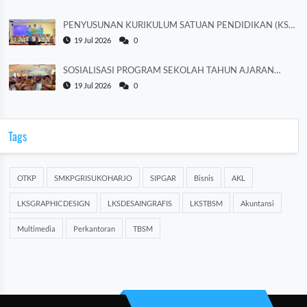
PENYUSUNAN KURIKULUM SATUAN PENDIDIKAN (KSP)
TAHUN AJARAN 2026/2027
19 Jul 2026
0
SOSIALISASI PROGRAM SEKOLAH TAHUN AJARAN
2026/2027
19 Jul 2026
0
Tags
OTKP
SMKPGRISUKOHARJO
SIPGAR
Bisnis
AKL
LKSGRAPHICDESIGN
LKSDESAINGRAFIS
LKSTBSM
Akuntansi
Multimedia
Perkantoran
TBSM