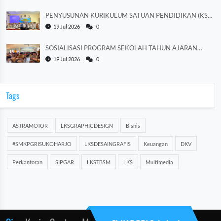
PENYUSUNAN KURIKULUM SATUAN PENDIDIKAN (KSP)
TAHUN AJARAN 2026/2027
19 Jul 2026
0
SOSIALISASI PROGRAM SEKOLAH TAHUN AJARAN
2026/2027
19 Jul 2026
0
Tags
ASTRAMOTOR
LKSGRAPHICDESIGN
Bisnis
#SMKPGRISUKOHARJO
LKSDESAINGRAFIS
Keuangan
DKV
Perkantoran
SIPGAR
LKSTBSM
LKS
Multimedia