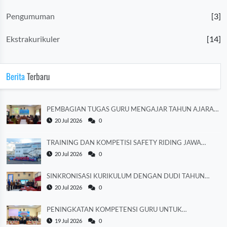
Pengumuman
[3]
Ekstrakurikuler
[14]
Berita
Terbaru
PEMBAGIAN TUGAS GURU MENGAJAR TAHUN AJARAN
2026/2027
20 Jul 2026
0
TRAINING DAN KOMPETISI SAFETY RIDING JAWA
TENGAH 2026
20 Jul 2026
0
SINKRONISASI KURIKULUM DENGAN DUDI TAHUN
AJARAN 2026/2027
20 Jul 2026
0
PENINGKATAN KOMPETENSI GURU UNTUK
MEMPERKUAT LITERASI
19 Jul 2026
0