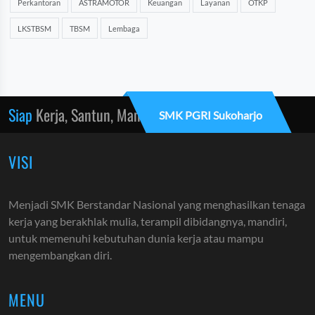
Perkantoran
ASTRAMOTOR
Keuangan
Layanan
OTKP
LKSTBSM
TBSM
Lembaga
Siap
Kerja, Santun, Mandiri
SMK PGRI Sukoharjo
VISI
Menjadi SMK Berstandar Nasional yang menghasilkan tenaga
kerja yang berakhlak mulia, terampil dibidangnya, mandiri,
untuk memenuhi kebutuhan dunia kerja atau mampu
mengembangkan diri.
MENU