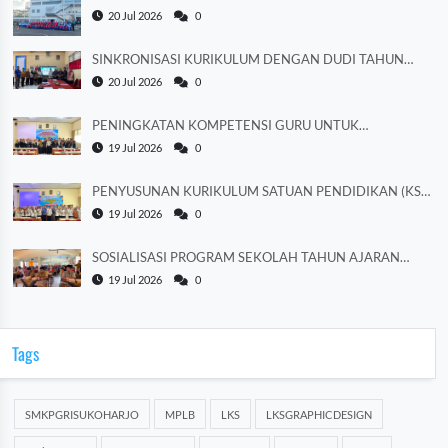
TENGAH 2026
20 Jul 2026
0
SINKRONISASI KURIKULUM DENGAN DUDI TAHUN
AJARAN 2026/2027
20 Jul 2026
0
PENINGKATAN KOMPETENSI GURU UNTUK
MEMPERKUAT LITERASI
19 Jul 2026
0
PENYUSUNAN KURIKULUM SATUAN PENDIDIKAN (KSP)
TAHUN AJARAN 2026/2027
19 Jul 2026
0
SOSIALISASI PROGRAM SEKOLAH TAHUN AJARAN
2026/2027
19 Jul 2026
0
Tags
SMKPGRISUKOHARJO
MPLB
LKS
LKSGRAPHICDESIGN