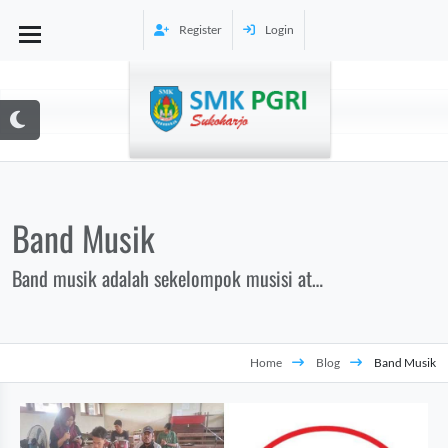
Register
Login
Band Musik
Band musik adalah sekelompok musisi atau
orang-orang yang memainkan alat musik
ler
dan/atau bernyanyi bersama untuk
menciptakan musik. Setiap anggota dalam
Home
Blog
Band Musik
band biasanya memiliki peran masing-
masing dalam