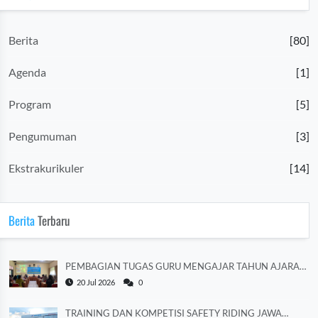
Berita
[80]
Agenda
[1]
Program
[5]
Pengumuman
[3]
Ekstrakurikuler
[14]
Berita
Terbaru
PEMBAGIAN TUGAS GURU MENGAJAR TAHUN AJARAN
2026/2027
20 Jul 2026
0
TRAINING DAN KOMPETISI SAFETY RIDING JAWA