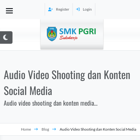
Register
Login
Audio Video Shooting dan Konten
Social Media
Audio video shooting dan konten media
ler
sosial merujuk pada proses pembuatan dan
distribusi konten yang melibatkan suara
dan gambar (audio-video) melalui platform
Home
Blog
Audio Video Shooting dan Konten Social Media