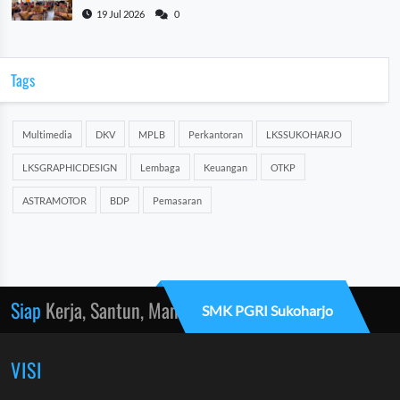
2026/2027
19 Jul 2026
0
Tags
Multimedia
DKV
MPLB
Perkantoran
LKSSUKOHARJO
LKSGRAPHICDESIGN
Lembaga
Keuangan
OTKP
ASTRAMOTOR
BDP
Pemasaran
Siap
Kerja, Santun, Mandiri
SMK PGRI Sukoharjo
VISI