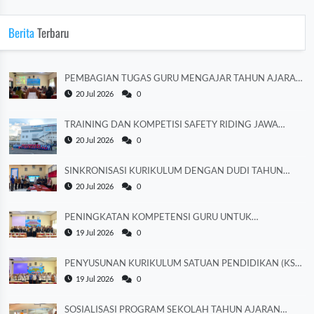
Berita
Terbaru
PEMBAGIAN TUGAS GURU MENGAJAR TAHUN AJARAN
2026/2027
20 Jul 2026
0
TRAINING DAN KOMPETISI SAFETY RIDING JAWA
TENGAH 2026
20 Jul 2026
0
SINKRONISASI KURIKULUM DENGAN DUDI TAHUN
AJARAN 2026/2027
20 Jul 2026
0
PENINGKATAN KOMPETENSI GURU UNTUK
MEMPERKUAT LITERASI
19 Jul 2026
0
PENYUSUNAN KURIKULUM SATUAN PENDIDIKAN (KSP)
TAHUN AJARAN 2026/2027
19 Jul 2026
0
SOSIALISASI PROGRAM SEKOLAH TAHUN AJARAN