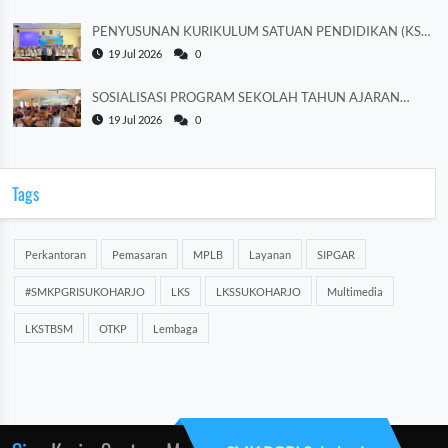
PENYUSUNAN KURIKULUM SATUAN PENDIDIKAN (KSP)
TAHUN AJARAN 2026/2027
19 Jul 2026
0
SOSIALISASI PROGRAM SEKOLAH TAHUN AJARAN
2026/2027
19 Jul 2026
0
Tags
Perkantoran
Pemasaran
MPLB
Layanan
SIPGAR
#SMKPGRISUKOHARJO
LKS
LKSSUKOHARJO
Multimedia
LKSTBSM
OTKP
Lembaga