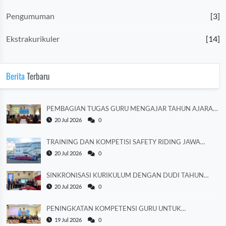
Pengumuman
[3]
Ekstrakurikuler
[14]
Berita
Terbaru
PEMBAGIAN TUGAS GURU MENGAJAR TAHUN AJARAN
2026/2027
20 Jul 2026
0
TRAINING DAN KOMPETISI SAFETY RIDING JAWA
TENGAH 2026
20 Jul 2026
0
SINKRONISASI KURIKULUM DENGAN DUDI TAHUN
AJARAN 2026/2027
20 Jul 2026
0
PENINGKATAN KOMPETENSI GURU UNTUK
MEMPERKUAT LITERASI
19 Jul 2026
0