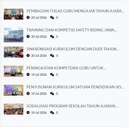
PEMBAGIAN TUGAS GURU MENGAJAR TAHUN AJARAN
2026/2027
20 Jul 2026
0
TRAINING DAN KOMPETISI SAFETY RIDING JAWA
TENGAH 2026
20 Jul 2026
0
SINKRONISASI KURIKULUM DENGAN DUDI TAHUN
AJARAN 2026/2027
20 Jul 2026
0
PENINGKATAN KOMPETENSI GURU UNTUK
MEMPERKUAT LITERASI
19 Jul 2026
0
PENYUSUNAN KURIKULUM SATUAN PENDIDIKAN (KSP)
TAHUN AJARAN 2026/2027
19 Jul 2026
0
SOSIALISASI PROGRAM SEKOLAH TAHUN AJARAN
2026/2027
19 Jul 2026
0