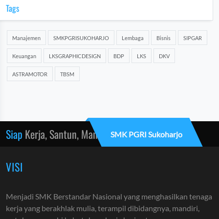
Tags
Manajemen
SMKPGRISUKOHARJO
Lembaga
Bisnis
SIPGAR
Keuangan
LKSGRAPHICDESIGN
BDP
LKS
DKV
ASTRAMOTOR
TBSM
Siap
Kerja, Santun, Mandiri
SMK PGRI Sukoharjo
VISI
Menjadi SMK Berstandar Nasional yang menghasilkan tenaga
kerja yang berakhlak mulia, terampil dibidangnya, mandiri,