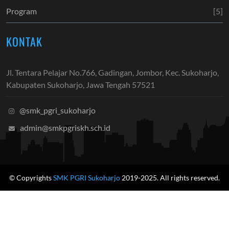
Program
[5]
KONTAK
Jl. Tentara Pelajar No.766, Gadingan, Jombor, Kec. Sukoharjo,
Kabupaten Sukoharjo, Jawa Tengah 57521
@smk_pgri_sukoharjo
admin@smkpgriskh.sch.id
© Copyrights
SMK PGRI Sukoharjo
2019-2025. All rights reserved.