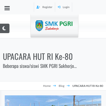
Register
Login
UPACARA HUT RI Ke-80
Beberapa siswa/siswi SMK PGRI Sukhorjo
terpilih menjadi Pasukan Pengibaran
ler
Bendera Pusaka (Paskibraka) Kecamatan
Bendosari pada peringatan HUT RI Ke-80,
Home
Blog
UPACARA HUT RI Ke-80
selanjutnya akan mengemban tugas pada
Upacara H