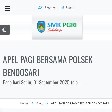
Register
Login
APEL PAGI BERSAMA POLSEK
BENDOSARI
Pada hari Senin, 01 September 2025 telah
ler
dilaksanakan apel pagi bersama Polsek
Bendosari yang bertempat di SMK PGRI
Sukoharjo. Kegiatan ini merupakan bentuk
Home
Blog
APEL PAGI BERSAMA POLSEK BENDOSARI