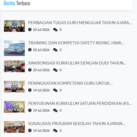
Berita
Terbaru
PEMBAGIAN TUGAS GURU MENGAJAR TAHUN AJARAN
2026/2027
20 Jul 2026
0
TRAINING DAN KOMPETISI SAFETY RIDING JAWA
TENGAH 2026
20 Jul 2026
0
SINKRONISASI KURIKULUM DENGAN DUDI TAHUN
AJARAN 2026/2027
20 Jul 2026
0
PENINGKATAN KOMPETENSI GURU UNTUK
MEMPERKUAT LITERASI
19 Jul 2026
0
PENYUSUNAN KURIKULUM SATUAN PENDIDIKAN (KSP)
TAHUN AJARAN 2026/2027
19 Jul 2026
0
SOSIALISASI PROGRAM SEKOLAH TAHUN AJARAN
2026/2027
19 Jul 2026
0